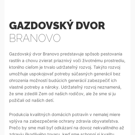
GAZDOVSKÝ DVOR
BRANOVO
Gazdovský dvor Branovo predstavuje spôsob pestovania
rastlín a chovu zvierat priaznivý voči životnému prostrediu,
ktorého cieľom je trvalo udržateľný rozvoj. Takýto rozvoj
umožňuje uspokojovať potreby súčasných generácií bez
ohrozenia možností budúcich generácií zabezpečiť ich
vlastné potreby a nároky. Udržateľný rozvoj neznamená,
že sme zdedili Zem od našich rodičov, ale že sme si ju
požičali od našich detí.
Produkcia kvalitných domácich potravín v nemalej miere
vplýva na zabezpečenie ochrany zdravia obyvateľstva.
Prečo by sme mali byť odkázaní na dovoz nekvalitného až
zdraviu škodlivého tovaru, keď sme schopní si kvalitu