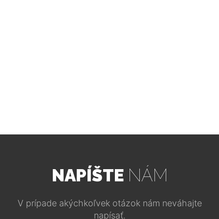
NAPÍŠTE
NÁM
V prípade akýchkoľvek otázok nám neváhajte
napísať.