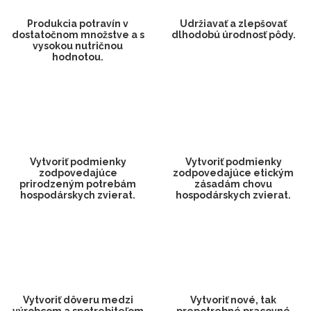
Produkcia potravín v
Udržiavať a zlepšovať
dostatočnom množstve a s
dlhodobú úrodnosť pôdy.
vysokou nutričnou
hodnotou.
Vytvoriť podmienky
Vytvoriť podmienky
zodpovedajúce
zodpovedajúce etickým
prirodzeným potrebám
zásadám chovu
hospodárskych zvierat.
hospodárskych zvierat.
Vytvoriť dôveru medzi
Vytvoriť nové, tak